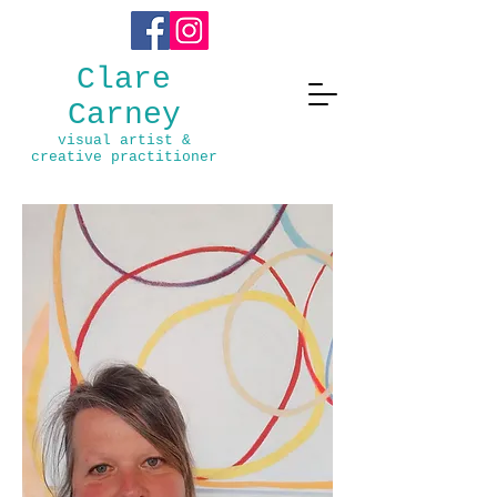
Clare
Carney
visual ar
t
ist &
creative practitioner